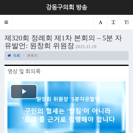
강동구의회 방송
Toggle
navigation
제320회 정례회 제1차 본회의 – 5분 자
유발언: 원창희 위원장
2025.11.19
의회
본회의
영상 및 회의록
Play
Video