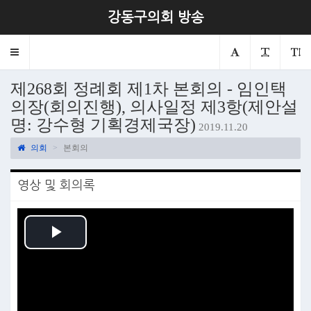
강동구의회 방송
Toggle
navigation
제268회 정례회 제1차 본회의 - 임인택
의장(회의진행), 의사일정 제3항(제안설
명: 강수형 기획경제국장)
2019.11.20
의회
본회의
영상 및 회의록
Play
Video