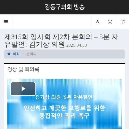
강동구의회 방송
Toggle
navigation
제315회 임시회 제2차 본회의 – 5분 자
유발언: 김기상 의원
2025.04.30
의회
본회의
영상 및 회의록
Play
Video