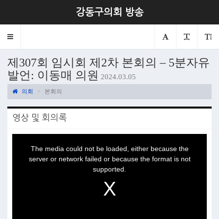
강동구의회 방송
Toggle
navigation
제307회 임시회 제2차 본회의 – 5분자유
발언: 이동매 의원
2024.03.05
의회
본회의
영상 및 회의록
This
is
a
The media could not be loaded, either because the
modal
window.
server or network failed or because the format is not
supported.