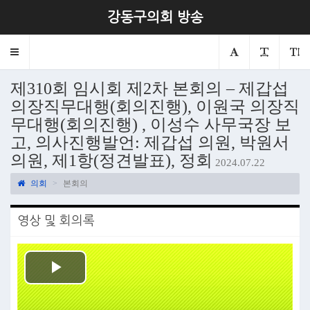
강동구의회 방송
Toggle
navigation
제310회 임시회 제2차 본회의 – 제갑섭
의장직무대행(회의진행), 이원국 의장직
무대행(회의진행) , 이성수 사무국장 보
고, 의사진행발언: 제갑섭 의원, 박원서
의원, 제1항(정견발표), 정회
2024.07.22
의회
본회의
영상 및 회의록
Play