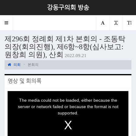
강동구의회 방송
Toggle
navigation
제296회 정례회 제1차 본회의 - 조동탁
의장(회의진행), 제6항~8항(심사보고:
원창희 의원), 산회
2022.09.21
의회
본회의
영상 및 회의록
This
is
a
The media could not be loaded, either because the
modal
window.
server or network failed or because the format is not
supported.