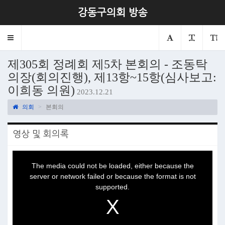
강동구의회 방송
Toggle
navigation
제305회 정례회 제5차 본회의 - 조동탁
의장(회의진행), 제13항~15항(심사보고:
이희동 의원)
2023.12.21
의회
본회의
영상 및 회의록
This
is
a
The media could not be loaded, either because the
modal
window.
server or network failed or because the format is not
supported.