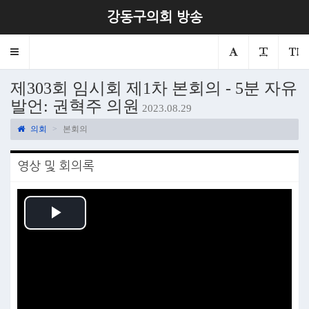
강동구의회 방송
Toggle
navigation
제303회 임시회 제1차 본회의 - 5분 자유
발언: 권혁주 의원
2023.08.29
의회
본회의
영상 및 회의록
Play
Video