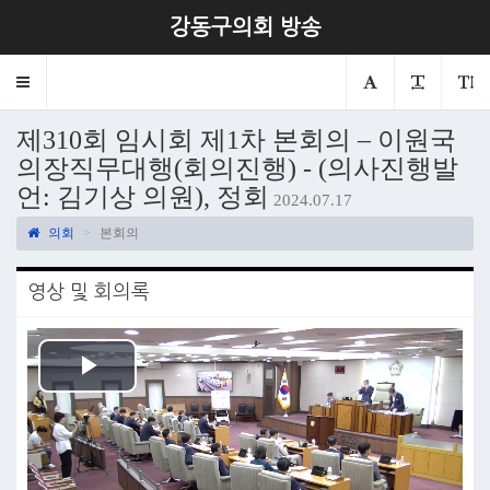
강동구의회 방송
Toggle
navigation
제310회 임시회 제1차 본회의 – 이원국
의장직무대행(회의진행) - (의사진행발
언: 김기상 의원), 정회
2024.07.17
의회
본회의
영상 및 회의록
Play
Video