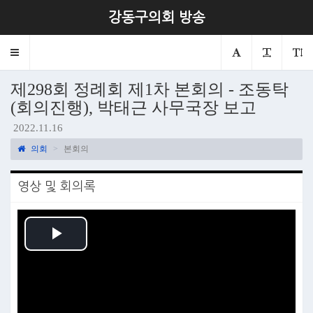
강동구의회 방송
Toggle
navigation
제298회 정례회 제1차 본회의 - 조동탁
(회의진행), 박태근 사무국장 보고
2022.11.16
의회
본회의
영상 및 회의록
Play
Video