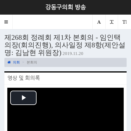
강동구의회 방송
Toggle
navigation
제268회 정례회 제1차 본회의 - 임인택
의장(회의진행), 의사일정 제8항(제안설
명: 김남현 위원장)
2019.11.20
의회
본회의
영상 및 회의록
Play
Video